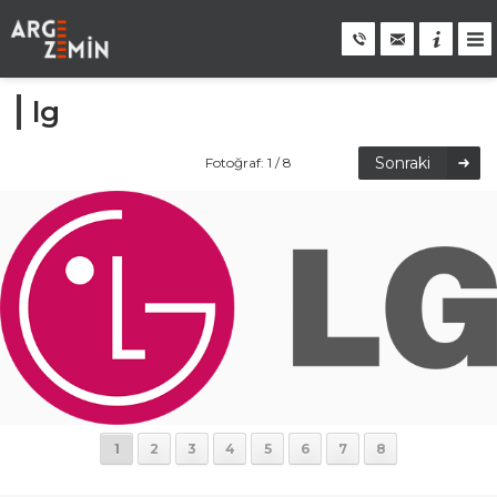
lg
Sonraki
Fotoğraf: 1 / 8
1
2
3
4
5
6
7
8