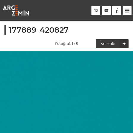
177889_420827
Sonraki
Fotoğraf: 1 / 5