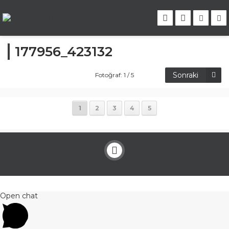
177956_423132
Sonraki
Fotoğraf: 1 / 5
1
2
3
4
5
Open chat