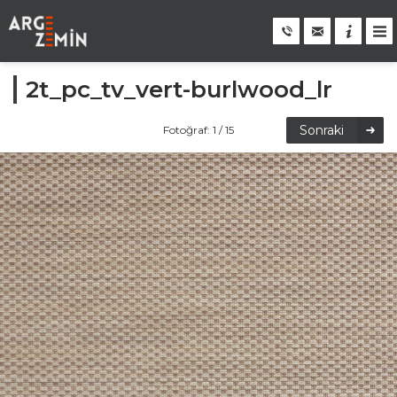
2t_pc_tv_vert-burlwood_lr
Sonraki
Fotoğraf: 1 / 15