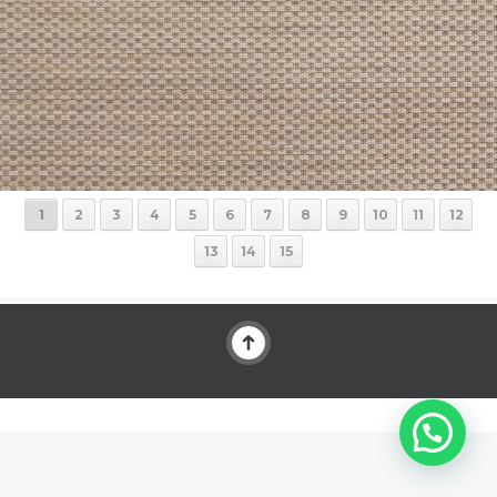
1
2
3
4
5
6
7
8
9
10
11
12
13
14
15