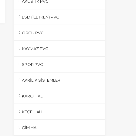
AKUSTIK PVC
ESD (İLETKEN) PVC
ÖRGÜ PVC
KAYMAZ PVC
SPOR PVC
AKRILIK SISTEMLER
KARO HALI
KEÇE HALI
ÇIM HALI