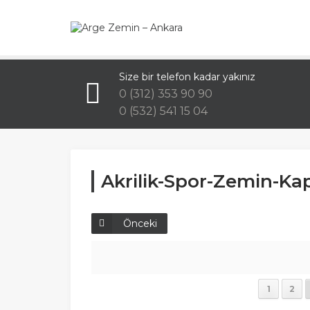
Size bir telefon kadar yakınız
0 (312) 353 90 90
0 (532) 541 15 04
Akrilik-Spor-Zemin-Ka
Önceki
1
2