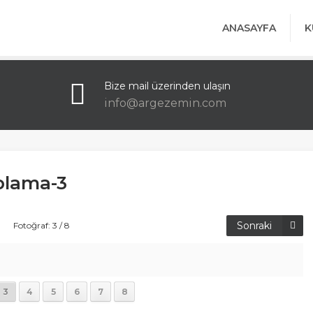
ANASAYFA
K
Bize mail üzerinden ulaşın
info@argezemin.com
plama-3
Sonraki
Fotoğraf: 3 / 8
3
4
5
6
7
8