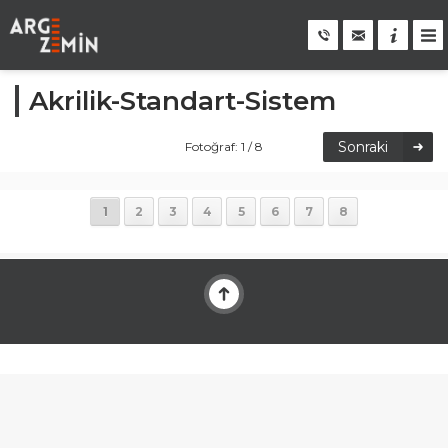
Akrilik-Standart-Sistem
Sonraki
Fotoğraf: 1 / 8
1
2
3
4
5
6
7
8