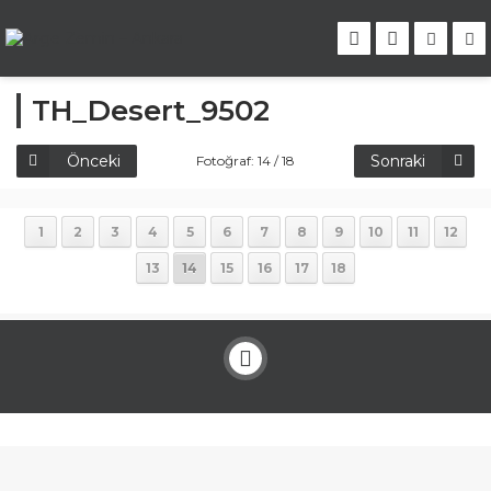
TH_Desert_9502
Önceki
Sonraki
Fotoğraf: 14 / 18
1
2
3
4
5
6
7
8
9
10
11
12
13
14
15
16
17
18