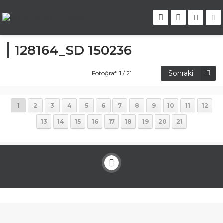
128164_SD 150236
Sonraki
Fotoğraf: 1 / 21
1
2
3
4
5
6
7
8
9
10
11
12
13
14
15
16
17
18
19
20
21