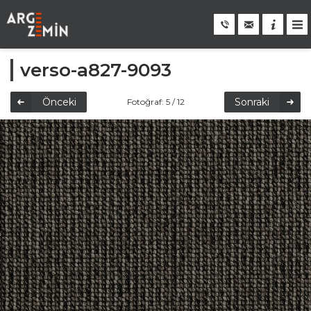
verso-a827-9093
Önceki
Sonraki
Fotoğraf: 5 / 12