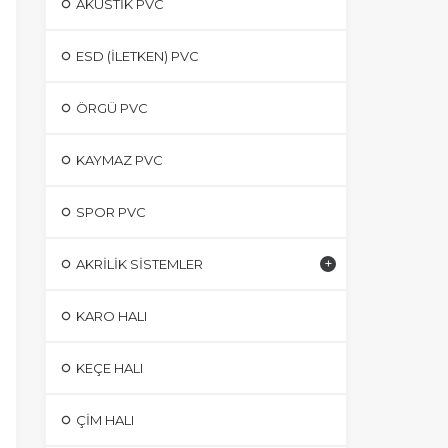
AKUSTIK PVC
ESD (İLETKEN) PVC
ÖRGÜ PVC
KAYMAZ PVC
SPOR PVC
AKRILIK SISTEMLER
KARO HALI
KEÇE HALI
ÇIM HALI