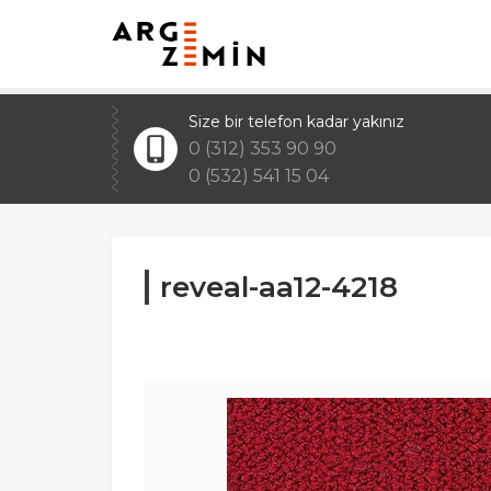
Size bir telefon kadar yakınız
0 (312) 353 90 90
0 (532) 541 15 04
reveal-aa12-4218